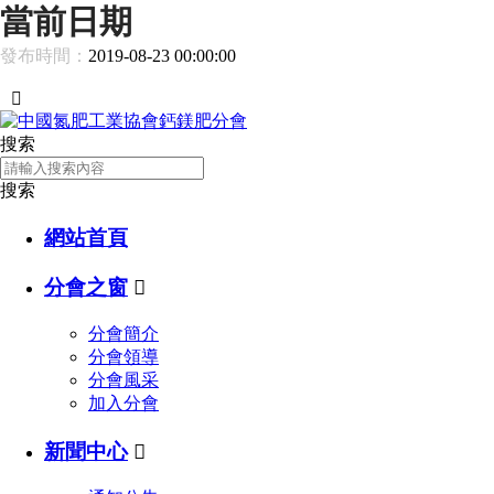
當前日期
發布時間：
2019-08-23 00:00:00

搜索
搜索
網站首頁
分會之窗

分會簡介
分會領導
分會風采
加入分會
新聞中心
